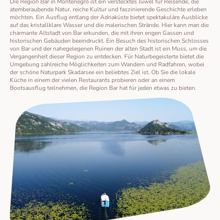
Die Region Bar in Montenegro ist ein verstecktes Juwel für Reisende, die
atemberaubende Natur, reiche Kultur und faszinierende Geschichte erleben
möchten. Ein Ausflug entlang der Adriaküste bietet spektakuläre Ausblicke
auf das kristallklare Wasser und die malerischen Strände. Hier kann man die
charmante Altstadt von Bar erkunden, die mit ihren engen Gassen und
historischen Gebäuden beeindruckt. Ein Besuch des historischen Schlosses
von Bar und der nahegelegenen Ruinen der alten Stadt ist ein Muss, um die
Vergangenheit dieser Region zu entdecken. Für Naturbegeisterte bietet die
Umgebung zahlreiche Möglichkeiten zum Wandern und Radfahren, wobei
der schöne Naturpark Skadarsee ein beliebtes Ziel ist. Ob Sie die lokale
Küche in einem der vielen Restaurants probieren oder an einem
Bootsausflug teilnehmen, die Region Bar hat für jeden etwas zu bieten.